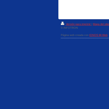
Versión para imprimir
|
Mapa del sitio
© INFOTRON
Página web creada con
IONOS Mi Web
.