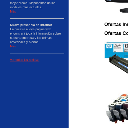
mejor precio. Disponemos de los
modelos más actuales.
Más
Ofertas I
Nueva presencia en Internet
En nuestra nueva página web
Ofertas C
encontrará toda la información sobre
nuestra empresa y las últimas
novedades y ofertas.
Más
Ver todas las noticias