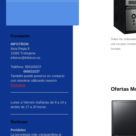
Contacto
Todos los ordenador
INFOTRON
usb excepto monito
Asta Regia 8
Incluido
11560 Trebujena
infotron@infotron.es
Teléfono: 956165637
666631037
También puede ponerse en contacto
con nosotros utilizando nuestro
formulario
.
Ofertas M
Lunes a Viernes mañanas de 9 a 14 y
tardes de 17 a 20 horas.
Noticias
Portátiles
La tecnología más vanguardista al