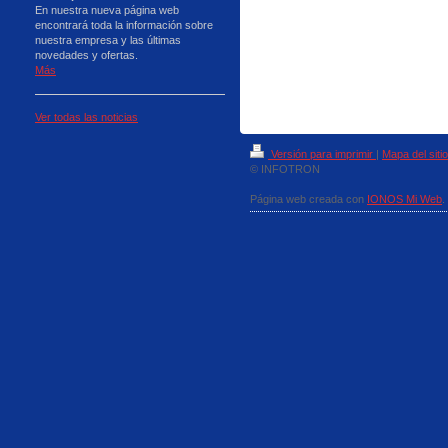
En nuestra nueva página web
encontrará toda la información sobre
nuestra empresa y las últimas
novedades y ofertas.
Más
Ver todas las noticias
Versión para imprimir
|
Mapa del sitio
© INFOTRON
Página web creada con
IONOS Mi Web
.