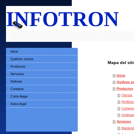
INFOTRON
Inicio
Quiénes somos
Mapa del sit
Productos
Servicios
Inicio
Noticias
Quiénes s
Productos
Contacto
Ofertas
Cómo llegar
Periféri
Aviso legal
Compon
Ordenad
Servicios
Mantenim