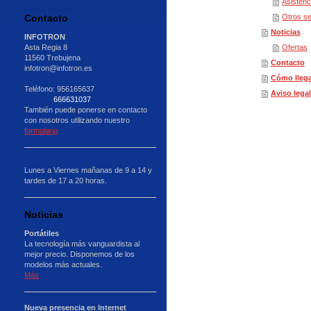
Asistenc
Contacto
Otros se
Noticias
INFOTRON
Asta Regia 8
Ofertas
11560 Trebujena
Contacto
infotron@infotron.es
Cómo llega
Teléfono: 956165637
Aviso legal
666631037
También puede ponerse en contacto
con nosotros utilizando nuestro
formulario
.
Lunes a Viernes mañanas de 9 a 14 y
tardes de 17 a 20 horas.
Noticias
Portátiles
La tecnología más vanguardista al
mejor precio. Disponemos de los
modelos más actuales.
Más
Nueva presencia en Internet